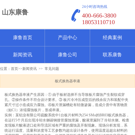
24小时咨询热线
山东康鲁
400-666-3800
18053110710
康鲁首页
产品中心
经典案例
新闻资讯
康鲁公司
联系康鲁
位置：
首页
>>
新闻资讯
>>
常见问题
板式换热器串液
板式换热器串液产生原因：① 由于板材选择不当导致板片腐蚀产生裂纹或穿
孔。②操作条件不符合设计要求。③ 板片冷冲压成型后的残余应力和装配中夹
紧尺寸过小造成应力腐蚀。④板片泄漏槽处有轻微渗漏，造成介质中有害物质
（如C1）浓缩腐蚀板片，形成串液。
实例：某铝业有限公司硫酸系统中1台板片材料为254 SMo的BR03板式换热器，
在运行5个月后出现冷却水侧碳钢接管腐蚀泄漏，酸液泄漏到了冷却水侧。检查
发现板片酸液进口处和导流区域有严重的腐蚀及开裂现象。现场分析发现，系
统运行温度、流量和浓度等工艺参数均超出设计条件，使用温度远超出材料的