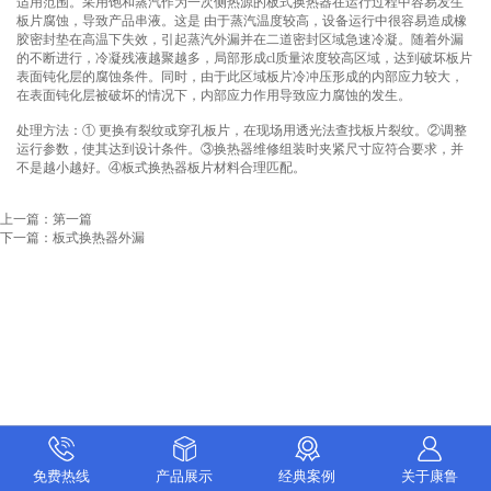
适用范围。采用饱和蒸汽作为一次侧热源的板式换热器在运行过程中容易发生
板片腐蚀，导致产品串液。这是 由于蒸汽温度较高，设备运行中很容易造成橡
胶密封垫在高温下失效，引起蒸汽外漏并在二道密封区域急速冷凝。随着外漏
的不断进行，冷凝残液越聚越多，局部形成cl质量浓度较高区域，达到破坏板片
表面钝化层的腐蚀条件。同时，由于此区域板片冷冲压形成的内部应力较大，
在表面钝化层被破坏的情况下，内部应力作用导致应力腐蚀的发生。
处理方法：① 更换有裂纹或穿孔板片，在现场用透光法查找板片裂纹。②调整
运行参数，使其达到设计条件。③换热器维修组装时夹紧尺寸应符合要求，并
不是越小越好。④板式换热器板片材料合理匹配。
上一篇：第一篇
下一篇：
板式换热器外漏
免费热线
产品展示
经典案例
关于康鲁