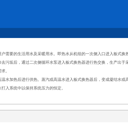
用户需要的生活用水及采暖用水。即热水从机组的一次侧入口进入板式换
除去污垢后，通过二次侧循环水泵进入板式换热器进行热交换，生产出于
需求。
高温水加热后进行供热。蒸汽或高温水进入板式换热器后，变成凝结水或
水打入系统中以保持系统压力的恒定。