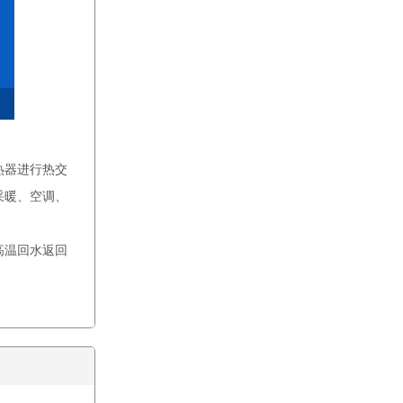
换热机组
热器进行热交
采暖、空调、
板式换热器
高温回水返回